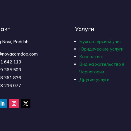
такт
Услуги
Бухгалтерский учет
 Novi, Podi bb
Юридические услуги
e@novacomdoo.com
Консалтинг
31 642 113
Вид на жительство в
69 365 503
Черногории
68 361 836
Другие услуги
68 216 077